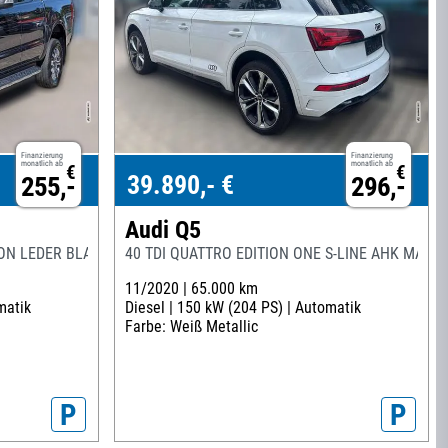
Finanzierung
Finanzierung
monatlich ab
monatlich ab
€
€
39.890,- €
255,-
296,-
Audi Q5
NON LEDER BLACK
40 TDI QUATTRO EDITION ONE S-LINE AHK MATRI
11/2020 |
65.000 km
matik
Diesel |
150 kW (204 PS) |
Automatik
Farbe: Weiß Metallic
P
P