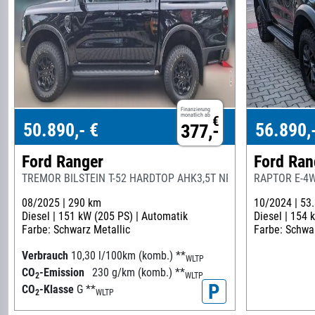
Finanzierung
monatlich ab
€
50.890,- €
56.890,
377,-
Ford Ranger
Ford Ran
TREMOR BILSTEIN T-52 HARDTOP AHK3,5T NP55T LAGER
RAPTOR E-4W
08/2025 |
290 km
10/2024 |
53
Diesel |
151 kW (205 PS) |
Automatik
Diesel |
154 k
Farbe: Schwarz Metallic
Farbe: Schwar
Verbrauch
10,30 l/100km (komb.)
**
WLTP
CO
-Emission
230 g/km (komb.)
**
2
WLTP
P
CO
-Klasse
G
**
2
WLTP