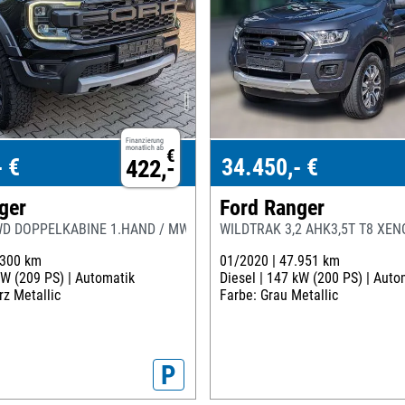
Finanzierung
monatlich ab
€
- €
34.450,- €
422,-
ger
Ford Ranger
D DOPPELKABINE 1.HAND / MWST.
WILDTRAK 3,2 AHK3,5T T8 XE
.300 km
01/2020 |
47.951 km
W (209 PS) |
Automatik
Diesel |
147 kW (200 PS) |
Auto
z Metallic
Farbe: Grau Metallic
P