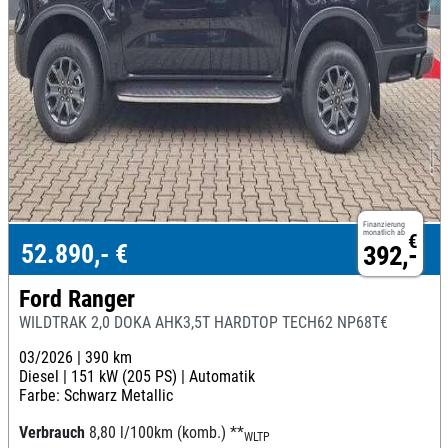
Finanzierung
monatlich ab
€
52.890,- €
392,-
Ford Ranger
WILDTRAK 2,0 DOKA AHK3,5T HARDTOP TECH62 NP68T€
03/2026 |
390 km
Diesel |
151 kW (205 PS) |
Automatik
Farbe: Schwarz Metallic
Verbrauch
8,80 l/100km (komb.)
**
WLTP