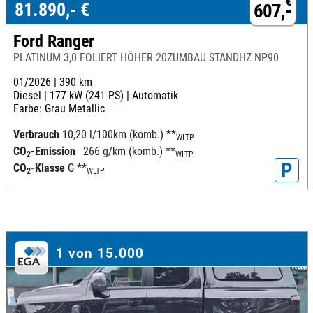
€
81.890,- €
607,-
Ford Ranger
PLATINUM 3,0 FOLIERT HÖHER 20ZUMBAU STANDHZ NP90
01/2026 |
390 km
Diesel |
177 kW (241 PS) |
Automatik
Farbe: Grau Metallic
Verbrauch
10,20 l/100km (komb.)
**
WLTP
CO
-Emission
266 g/km (komb.)
**
2
WLTP
P
CO
-Klasse
G
**
2
WLTP
1 von 15.000