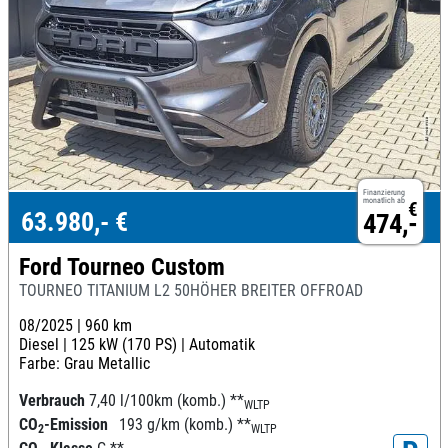
Finanzierung
monatlich ab
€
63.980,- €
474,-
Ford Tourneo Custom
TOURNEO TITANIUM L2 50HÖHER BREITER OFFROAD
08/2025 |
960 km
Diesel |
125 kW (170 PS) |
Automatik
Farbe: Grau Metallic
Verbrauch
7,40 l/100km (komb.)
**
WLTP
CO
-Emission
193 g/km (komb.)
**
2
WLTP