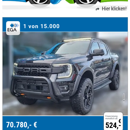
Hier klicken!
1 von 15.000
Finanzierung
monatlich ab
€
70.780,- €
524,-