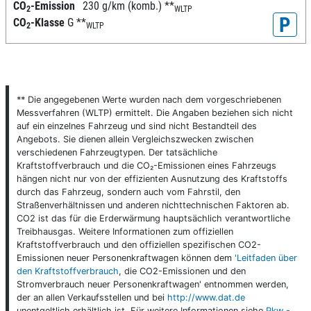
CO
-Emission
230 g/km (komb.)
**
2
WLTP
P
CO
-Klasse
G
**
2
WLTP
** Die angegebenen Werte wurden nach dem vorgeschriebenen
Messverfahren (WLTP) ermittelt. Die Angaben beziehen sich nicht
auf ein einzelnes Fahrzeug und sind nicht Bestandteil des
Angebots. Sie dienen allein Vergleichszwecken zwischen
verschiedenen Fahrzeugtypen. Der tatsächliche
Kraftstoffverbrauch und die CO₂-Emissionen eines Fahrzeugs
hängen nicht nur von der effizienten Ausnutzung des Kraftstoffs
durch das Fahrzeug, sondern auch vom Fahrstil, den
Straßenverhältnissen und anderen nichttechnischen Faktoren ab.
CO2 ist das für die Erderwärmung hauptsächlich verantwortliche
Treibhausgas. Weitere Informationen zum offiziellen
Kraftstoffverbrauch und den offiziellen spezifischen CO2-
Emissionen neuer Personenkraftwagen können dem
'Leitfaden über
den Kraftstoffverbrauch
, die CO2-Emissionen und den
Stromverbrauch neuer Personenkraftwagen' entnommen werden,
der an allen Verkaufsstellen und bei
http://www.dat.de
unentgeltlich erhältlich ist. Für weitere Informationen siehe
Pkw -