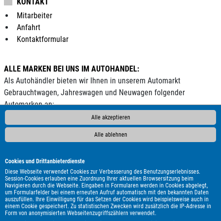
KONTAKT
Mitarbeiter
Anfahrt
Kontaktformular
ALLE MARKEN BEI UNS IM AUTOHANDEL:
Als Autohändler bieten wir Ihnen in unserem Automarkt
Gebrauchtwagen, Jahreswagen und Neuwagen folgender
Automarken an:
Alle akzeptieren
ALPINA
Abarth
Adria
Aixam
Alfa Romeo
Audi
BMW
Bentley
Borgward
Bürstner
CS Reisemobile
Carado
Alle ablehnen
Carthago
Chausson
Chevrolet
Citroën
Corvette
Cupra
DAF
DFSK
DS Automobiles
Dacia
Dodge
Elnagh
Cookies und Drittanbieterdienste
Etrusco
Eura Mobil
Fiat
Fleurette
Ford
GWM
Diese Webseite verwendet Cookies zur Verbesserung des Benutzungserlebnisses.
Session-Cookies erlauben eine Zuordnung Ihrer aktuellen Browsersitzung beim
Genesis
HYMER / ERIBA / HYMERCAR
Harley-Davidson
Navigieren durch die Webseite. Eingaben in Formularen werden in Cookies abgelegt,
um Formularfelder bei einem erneuten Aufruf automatisch mit den bekannten Daten
Hobby
Honda
Hyundai
Infiniti
Itineo
Iveco
Jaguar
auszufüllen. Ihre Einwilligung für das Setzen der Cookies wird beispielsweise auch in
Jeep
KGM
Kia
Knaus
LMC
Lada
Land Rover
einem Cookie gespeichert. Zu statistischen Zwecken wird zusätzlich die IP-Adresse in
Form von anonymisierten Webseitenzugriffszählern verwendet.
Leapmotor
Lexus
MAN
MF
MG
MINI
Malibu