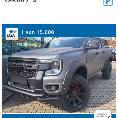
P
CO
-Klasse
G
**
2
WLTP
1 von 15.000
Finanzierung
monatlich ab