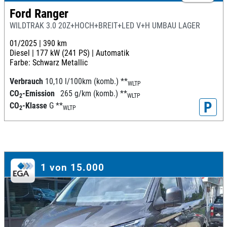
Ford Ranger
WILDTRAK 3.0 20Z+HOCH+BREIT+LED V+H UMBAU LAGER
01/2025 |
390 km
Diesel |
177 kW (241 PS) |
Automatik
Farbe: Schwarz Metallic
Verbrauch
10,10 l/100km (komb.)
**
WLTP
CO
-Emission
265 g/km (komb.)
**
2
WLTP
P
CO
-Klasse
G
**
2
WLTP
1 von 15.000